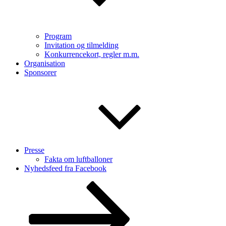
Program
Invitation og tilmelding
Konkurrencekort, regler m.m.
Organisation
Sponsorer
Presse
Fakta om luftballoner
Nyhedsfeed fra Facebook
Rul
ned
til
indhold