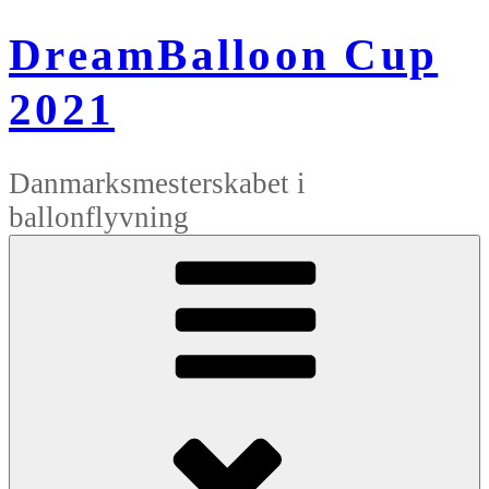
Videre
til
DreamBalloon Cup
indhold
2021
Danmarksmesterskabet i
ballonflyvning