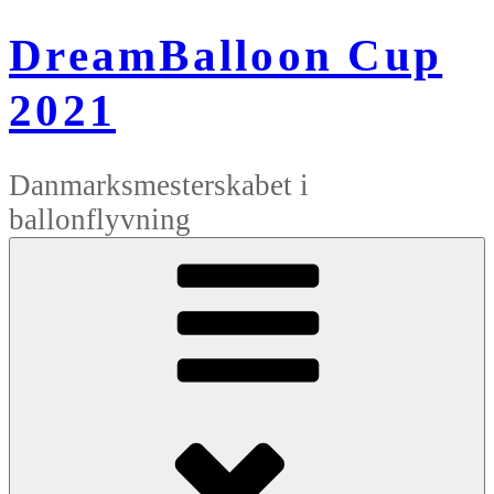
Videre
til
DreamBalloon Cup
indhold
2021
Danmarksmesterskabet i
ballonflyvning